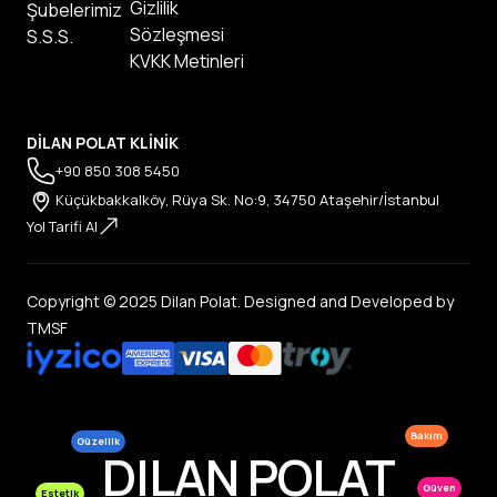
Gizlilik
Şubelerimiz
Sözleşmesi
S.S.S.
KVKK Metinleri
DİLAN POLAT KLİNİK
+90 850 308 5450
Küçükbakkalköy, Rüya Sk. No:9, 34750 Ataşehir/İstanbul
Yol Tarifi Al
Copyright © 2025 Dilan Polat. Designed and Developed by
TMSF
Bakım
Güzellik
DILAN POLAT
Güven
Estetik