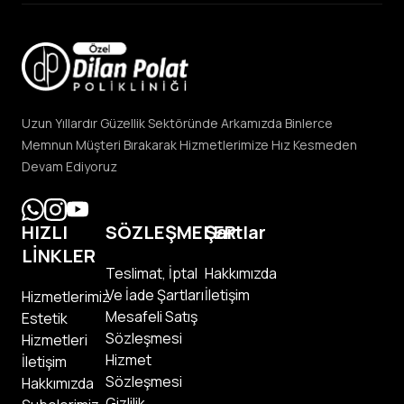
Uzun Yıllardır Güzellik Sektöründe Arkamızda Binlerce
Memnun Müşteri Bırakarak Hizmetlerimize Hız Kesmeden
Devam Ediyoruz
HIZLI
SÖZLEŞMELER
Şartlar
LİNKLER
Teslimat, İptal
Hakkımızda
Ve İade Şartları
İletişim
Hizmetlerimiz
Mesafeli Satış
Estetik
Sözleşmesi
Hizmetleri
Hizmet
İletişim
Sözleşmesi
Hakkımızda
Gizlilik