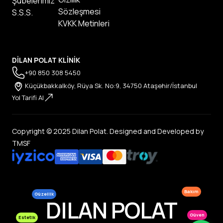
Şubelerimiz
Sözleşmesi
S.S.S.
KVKK Metinleri
DİLAN POLAT KLİNİK
+90 850 308 5450
Küçükbakkalköy, Rüya Sk. No:9, 34750 Ataşehir/İstanbul
Yol Tarifi Al
Copyright © 2025 Dilan Polat. Designed and Developed by
TMSF
Bakım
Güzellik
DILAN POLAT
Güven
Estetik