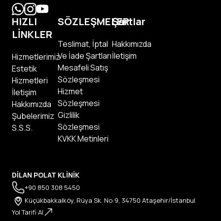
HIZLI
SÖZLEŞMELER
Şartlar
LİNKLER
Teslimat, İptal
Hakkımızda
Ve İade Şartları
İletişim
Hizmetlerimiz
Mesafeli Satış
Estetik
Sözleşmesi
Hizmetleri
Hizmet
İletişim
Sözleşmesi
Hakkımızda
Gizlilik
Şubelerimiz
Sözleşmesi
S.S.S.
KVKK Metinleri
DİLAN POLAT KLİNİK
+90 850 308 5450
Küçükbakkalköy, Rüya Sk. No:9, 34750 Ataşehir/İstanbul
Yol Tarifi Al